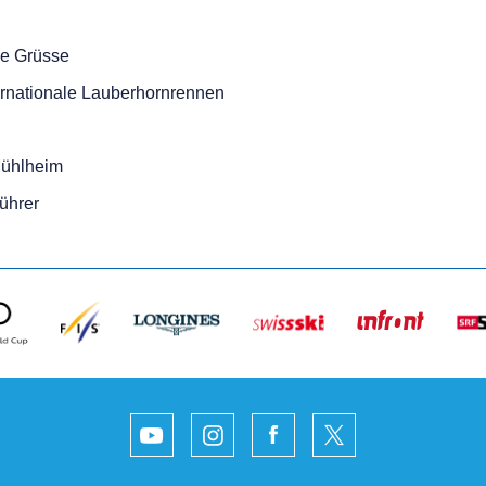
he Grüsse
ernationale Lauberhornrennen
ühlheim
ührer