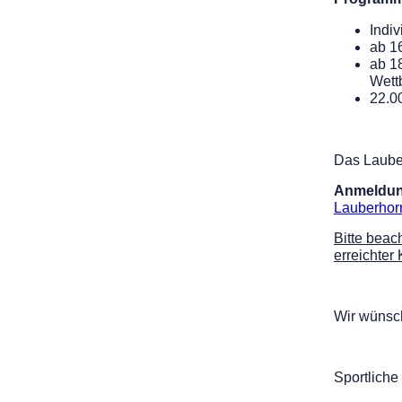
Indi
ab 1
ab 1
Wett
22.0
Das Lauber
Anmeldung
Lauberhor
Bitte beac
erreichter
Wir wünsch
Sportlich