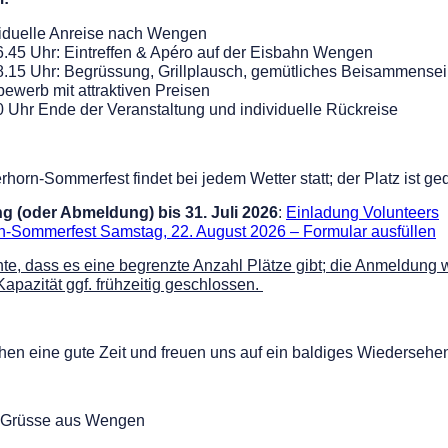
viduelle Anreise nach Wengen
6.45 Uhr: Eintreffen & Apéro auf der Eisbahn Wengen
8.15 Uhr: Begrüssung, Grillplausch, gemütliches Beisammense
bewerb mit attraktiven Preisen
0 Uhr Ende der Veranstaltung und individuelle Rückreise
horn-Sommerfest findet bei jedem Wetter statt; der Platz ist ge
 (oder Abmeldung) bis 31. Juli 2026
:
Einladung Volunteers
n-Sommerfest Samstag, 22. August 2026 – Formular ausfüllen
hte, dass es eine begrenzte Anzahl Plätze gibt; die Anmeldung w
 Kapazität ggf. frühzeitig geschlossen.
en eine gute Zeit und freuen uns auf ein baldiges Wiedersehe
e Grüsse aus Wengen