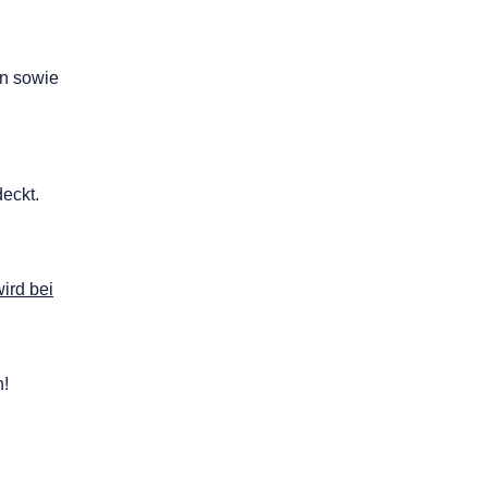
in sowie
deckt.
ird bei
n!